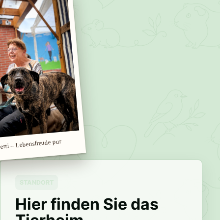
erti – Lebensfreude pur
STANDORT
Hier finden Sie das